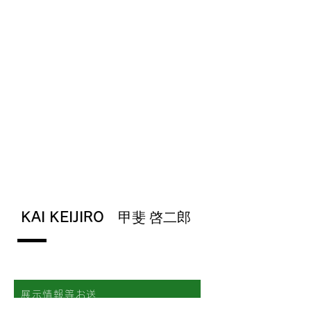
KAI KEIJIRO
甲斐 啓二郎
展示情報等お送
りいたします。